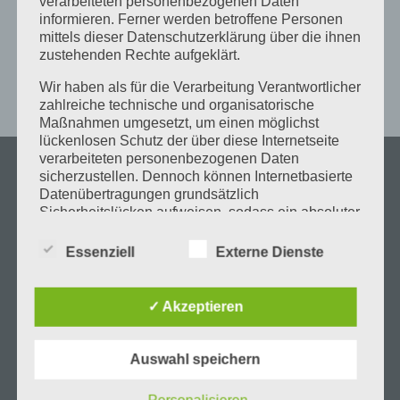
verarbeiteten personenbezogenen Daten
Schreiner Handwerk
Schreinerin
Sonthofen
Team
informieren. Ferner werden betroffene Personen
Teamwork
Träume aus Holz
Umbau
Visualisierung
mittels dieser Datenschutzerklärung über die ihnen
zustehenden Rechte aufgeklärt.
Werkstatt
Wohnungssanierung
Wir haben als für die Verarbeitung Verantwortlicher
zahlreiche technische und organisatorische
Maßnahmen umgesetzt, um einen möglichst
lückenlosen Schutz der über diese Internetseite
verarbeiteten personenbezogenen Daten
sicherzustellen. Dennoch können Internetbasierte
Datenübertragungen grundsätzlich
Sicherheitslücken aufweisen, sodass ein absoluter
Schutz nicht gewährleistet werden kann. Aus
diesem Grund steht es jeder betroffenen Person
Essenziell
Externe Dienste
frei, personenbezogene Daten auch auf
alternativen Wegen, beispielsweise telefonisch, an
uns zu übermitteln.
✓ Akzeptieren
Begriffsbestimmungen
Auswahl speichern
ADRESSE
Die Datenschutzerklärung beruht auf den
Begrifflichkeiten, die durch den Europäischen
Schreinerei & Montagebetrieb