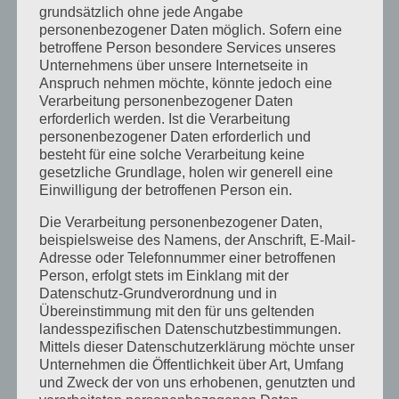
grundsätzlich ohne jede Angabe
Suchbegriffe
personenbezogener Daten möglich. Sofern eine
betroffene Person besondere Services unseres
3D Planung
Aktuelles
Allgäu
Ansprechpartner
Unternehmens über unsere Internetseite in
Badezimmer
Bad Renovierung
Badsanierung
Anspruch nehmen möchte, könnte jedoch eine
Verarbeitung personenbezogener Daten
Badumbau
Handwerk
Handwerkskunst
erforderlich werden. Ist die Verarbeitung
personenbezogener Daten erforderlich und
Haus sanieren
haussanierung
Holz
Holzbearbeitung
besteht für eine solche Verarbeitung keine
gesetzliche Grundlage, holen wir generell eine
Holzhandwerk
Holzwerkstatt
Individuelle Einrichtung
Einwilligung der betroffenen Person ein.
Innenarchitektur
Innenraumplanung
Interiordesign
Die Verarbeitung personenbezogener Daten,
beispielsweise des Namens, der Anschrift, E-Mail-
Martin Weiler
Montage
Montagearbeiten
Adresse oder Telefonnummer einer betroffenen
Montagebetrieb
Montagebetrieb Weiler Martin
Person, erfolgt stets im Einklang mit der
Datenschutz-Grundverordnung und in
Neue Adresse
Persönlicher Kontakt
Planung
Übereinstimmung mit den für uns geltenden
landesspezifischen Datenschutzbestimmungen.
Raumplaner
Raumplanung
Renovierung
Sanierung
Mittels dieser Datenschutzerklärung möchte unser
Unternehmen die Öffentlichkeit über Art, Umfang
Sanierungen
Schreiner
Schreinerei
und Zweck der von uns erhobenen, genutzten und