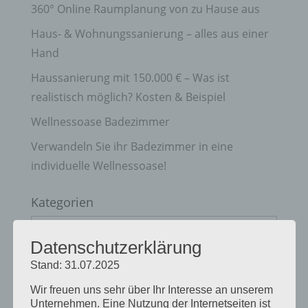
360° Online Raumplanung von zu Hause aus
Haus- & Wohnungssanierung – alles aus einer
Hand
Haussanierung mit 150.000 € – Was ist
realistisch möglich? Kosten & Beispiel
Wellnessoase Badezimmer
Verwandeln Sie ihr Badezimmer in eine
individuelle Wellnessoase!
Kategorien
Kategorien
Datenschutzerklärung
Archive
Stand: 31.07.2025
Archive
Wir freuen uns sehr über Ihr Interesse an unserem
Unternehmen. Eine Nutzung der Internetseiten ist