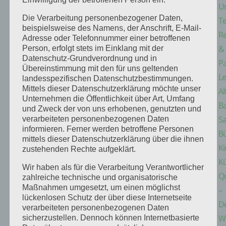
U
Die Verarbeitung personenbezogener Daten,
T
beispielsweise des Namens, der Anschrift, E-Mail-
Re
Adresse oder Telefonnummer einer betroffenen
&
Person, erfolgt stets im Einklang mit der
Datenschutz-Grundverordnung und in
Pa
Übereinstimmung mit den für uns geltenden
Le
landesspezifischen Datenschutzbestimmungen.
Mittels dieser Datenschutzerklärung möchte unser
Al
Unternehmen die Öffentlichkeit über Art, Umfang
B
und Zweck der von uns erhobenen, genutzten und
S
verarbeiteten personenbezogenen Daten
informieren. Ferner werden betroffene Personen
B
mittels dieser Datenschutzerklärung über die ihnen
K
zustehenden Rechte aufgeklärt.
K
Wir haben als für die Verarbeitung Verantwortlicher
Q
zahlreiche technische und organisatorische
Maßnahmen umgesetzt, um einen möglichst
–
lückenlosen Schutz der über diese Internetseite
D
verarbeiteten personenbezogenen Daten
W
sicherzustellen. Dennoch können Internetbasierte