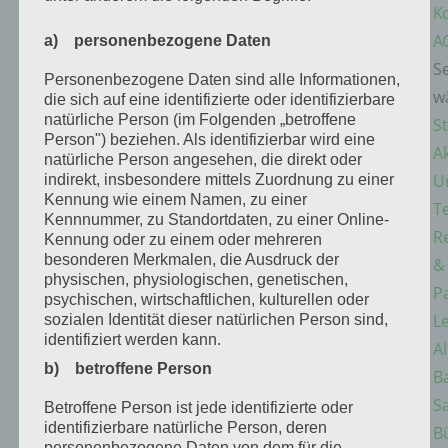
Ko
A
a) personenbezogene Daten
Se
Personenbezogene Daten sind alle Informationen,
w
die sich auf eine identifizierte oder identifizierbare
natürliche Person (im Folgenden „betroffene
St
Person") beziehen. Als identifizierbar wird eine
Ak
natürliche Person angesehen, die direkt oder
U
indirekt, insbesondere mittels Zuordnung zu einer
Kennung wie einem Namen, zu einer
T
Kennnummer, zu Standortdaten, zu einer Online-
R
Kennung oder zu einem oder mehreren
besonderen Merkmalen, die Ausdruck der
&
physischen, physiologischen, genetischen,
P
psychischen, wirtschaftlichen, kulturellen oder
L
sozialen Identität dieser natürlichen Person sind,
identifiziert werden kann.
Al
b) betroffene Person
B
S
Betroffene Person ist jede identifizierte oder
identifizierbare natürliche Person, deren
B
personenbezogene Daten von dem für die