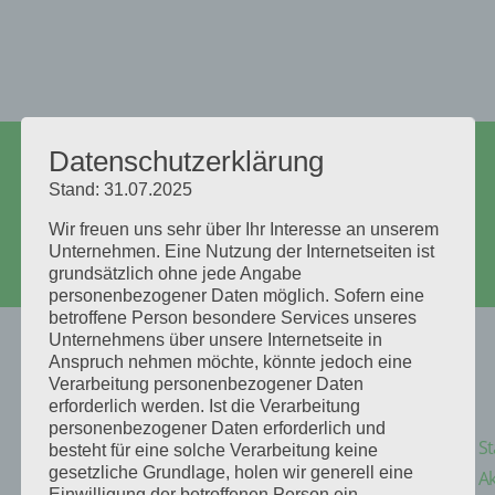
+4917662959268
Datenschutzerklärung
traeumeausholz@outlook.com
Stand: 31.07.2025
Facebook
Instagram
Wir freuen uns sehr über Ihr Interesse an unserem
Unternehmen. Eine Nutzung der Internetseiten ist
Facebook
grundsätzlich ohne jede Angabe
Instagram
personenbezogener Daten möglich. Sofern eine
betroffene Person besondere Services unseres
Unternehmens über unsere Internetseite in
Anspruch nehmen möchte, könnte jedoch eine
Verarbeitung personenbezogener Daten
erforderlich werden. Ist die Verarbeitung
personenbezogener Daten erforderlich und
St
besteht für eine solche Verarbeitung keine
gesetzliche Grundlage, holen wir generell eine
Ak
Einwilligung der betroffenen Person ein.