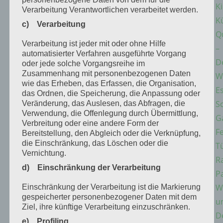
K
Verarbeitung Verantwortlichen verarbeitet werden.
K
c) Verarbeitung
Q
Verarbeitung ist jeder mit oder ohne Hilfe
–
automatisierter Verfahren ausgeführte Vorgang
D
oder jede solche Vorgangsreihe im
Zusammenhang mit personenbezogenen Daten
W
wie das Erheben, das Erfassen, die Organisation,
E
das Ordnen, die Speicherung, die Anpassung oder
S
Veränderung, das Auslesen, das Abfragen, die
Verwendung, die Offenlegung durch Übermittlung,
G
Verbreitung oder eine andere Form der
F
Bereitstellung, den Abgleich oder die Verknüpfung,
die Einschränkung, das Löschen oder die
T
Vernichtung.
R
d) Einschränkung der Verarbeitung
P
W
Einschränkung der Verarbeitung ist die Markierung
gespeicherter personenbezogener Daten mit dem
u
Ziel, ihre künftige Verarbeitung einzuschränken.
D
e) Profiling