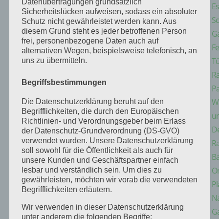
Datenübertragungen grundsätzlich
E
Sicherheitslücken aufweisen, sodass ein absoluter
Sc
Schutz nicht gewährleistet werden kann. Aus
diesem Grund steht es jeder betroffenen Person
G
frei, personenbezogene Daten auch auf
Fe
alternativen Wegen, beispielsweise telefonisch, an
Tü
uns zu übermitteln.
Ra
Begriffsbestimmungen
Pa
W
Die Datenschutzerklärung beruht auf den
Begrifflichkeiten, die durch den Europäischen
u
Richtlinien- und Verordnungsgeber beim Erlass
D
der Datenschutz-Grundverordnung (DS-GVO)
verwendet wurden. Unsere Datenschutzerklärung
R
soll sowohl für die Öffentlichkeit als auch für
B
unsere Kunden und Geschäftspartner einfach
On
lesbar und verständlich sein. Um dies zu
gewährleisten, möchten wir vorab die verwendeten
Pl
Begrifflichkeiten erläutern.
Na
Wir verwenden in dieser Datenschutzerklärung
Ga
unter anderem die folgenden Begriffe: