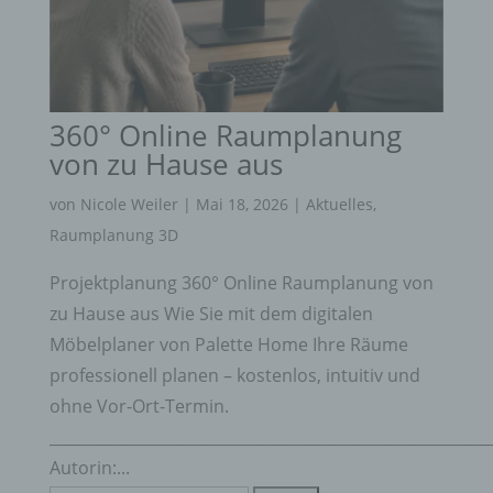
Maßnahmen unterliegen, die gewährleisten, dass
die personenbezogenen Daten nicht einer
identifizierten oder identifizierbaren natürlichen
Person zugewiesen werden.
g) Verantwortlicher oder für die Verarbeitung
360° Online Raumplanung
Verantwortlicher
von zu Hause aus
Verantwortlicher oder für die Verarbeitung
Verantwortlicher ist die natürliche oder juristische
von
Nicole Weiler
|
Mai 18, 2026
|
Aktuelles
,
Person, Behörde, Einrichtung oder andere Stelle,
Raumplanung 3D
die allein oder gemeinsam mit anderen über die
Zwecke und Mittel der Verarbeitung von
Projektplanung 360° Online Raumplanung von
personenbezogenen Daten entscheidet. Sind die
Zwecke und Mittel dieser Verarbeitung durch das
zu Hause aus Wie Sie mit dem digitalen
Unionsrecht oder das Recht der Mitgliedstaaten
Möbelplaner von Palette Home Ihre Räume
vorgegeben, so kann der Verantwortliche
professionell planen – kostenlos, intuitiv und
beziehungsweise können die bestimmten Kriterien
seiner Benennung nach dem Unionsrecht oder
ohne Vor-Ort-Termin.
dem Recht der Mitgliedstaaten vorgesehen
_________________________________________________________
werden.
Autorin:...
h) Auftragsverarbeiter