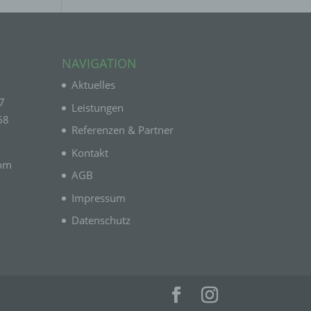
el
NAVIGATION
n
Aktuelles
en
7
Leistungen
ichen
68
Referenzen & Partner
die
rbaren
Kontakt
com
AGB
Impressum
Datenschutz
ittel
ie
as
g
en