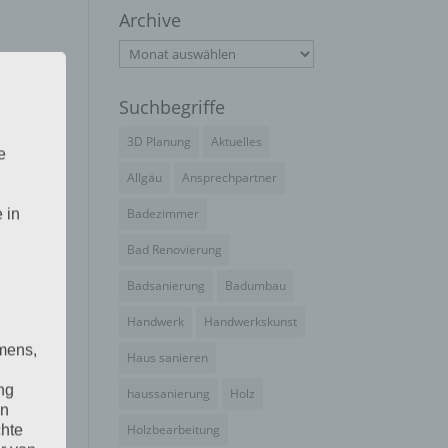
Archive
Archive
us
Suchbegriffe
3D Planung
Aktuelles
e
Allgäu
Ansprechpartner
kann
Badezimmer
 in
Bad Renovierung
Badsanierung
Badumbau
Handwerk
Handwerkskunst
mens,
Haus sanieren
ng
haussanierung
Holz
en
Holzbearbeitung
chte