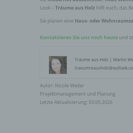
c) V
Look –
Träume aus Holz
hilft euch, das 
Verar
ausge
Sie planen eine
Haus- oder Wohnraums
mit p
Organ
Verän
Kontaktieren Sie uns noch heute
und st
Offen
Berei
Lösch
Träume aus Holz | Martin We
d) E
traeumreausholz@outlook.com
Einsc
perso
Autor: Nicole Weiler
einzu
Projektmanagement und Planung
e) Pr
Letzte Aktualisierung: 03.05.2026
Profi
Daten
werde
Perso
Arbei