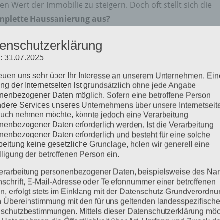
 Wert der Immobilie zu steigern. Doch oft stellt sich die
omplette Haussanierung aus?
enschutzerklärung
nung und einem erfahrenen Sanierungsbetrieb wie
Träume a
: 31.07.2025
ich viel erreichen.
reuen uns sehr über Ihr Interesse an unserem Unternehmen. Ein
g eigentlich?
ng der Internetseiten ist grundsätzlich ohne jede Angabe
nenbezogener Daten möglich. Sofern eine betroffene Person
die den baulichen Zustand eines Hauses verbessern. Das 
dere Services unseres Unternehmens über unsere Internetseite
g, neue Fenster),
Innenausbau
(Böden, Wände, Bäder,
uch nehmen möchte, könnte jedoch eine Verarbeitung
ungen
(Heizung, Elektro, Sanitär) betreffen.
nenbezogener Daten erforderlich werden. Ist die Verarbeitung
nenbezogener Daten erforderlich und besteht für eine solche
beitung keine gesetzliche Grundlage, holen wir generell eine
n sich in der Regel mehrere dieser Bereiche gleichzeitig
lligung der betroffenen Person ein.
ichtig gesetzt werden.
erarbeitung personenbezogener Daten, beispielsweise des Na
nschrift, E-Mail-Adresse oder Telefonnummer einer betroffenen
n sind mit 150.000 € realistisch?
n, erfolgt stets im Einklang mit der Datenschutz-Grundverordnu
n Übereinstimmung mit den für uns geltenden landesspezifisch
htem Standard können mit 150.000 Euro beispielsweise
schutzbestimmungen. Mittels dieser Datenschutzerklärung mö