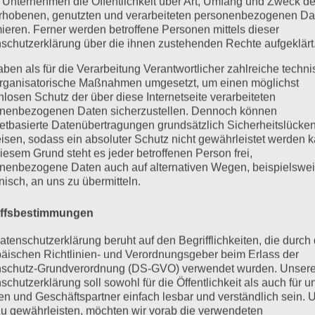
 Unternehmen die Öffentlichkeit über Art, Umfang und Zweck de
rhobenen, genutzten und verarbeiteten personenbezogenen Da
gieeffizienz
mieren. Ferner werden betroffene Personen mittels dieser
epumpe oder neue Gasheizung)
schutzerklärung über die ihnen zustehenden Rechte aufgeklärt
staltung der Sanitäranlagen
aben als für die Verarbeitung Verantwortlicher zahlreiche techn
r Einbauten
rganisatorische Maßnahmen umgesetzt, um einen möglichst
nlosen Schutz der über diese Internetseite verarbeiteten
 Fliesen, Putz, Farbe)
nenbezogenen Daten sicherzustellen. Dennoch können
ung
netbasierte Datenübertragungen grundsätzlich Sicherheitslücke
ng
für bessere Wärmedämmung und Optik
isen, sodass ein absoluter Schutz nicht gewährleistet werden k
iesem Grund steht es jeder betroffenen Person frei,
nenbezogene Daten auch auf alternativen Wegen, beispielswe
 aus Holz
können wir gemeinsam prüfen, wie weit Ihr Bud
onisch, an uns zu übermitteln.
ng sogar noch mehr aus den 150.000 Euro herausholen lässt
iffsbestimmungen
örderungen nutzen und sparen
atenschutzerklärung beruht auf den Begrifflichkeiten, die durch
ie Dämmung oder Heizungserneuerung stehen häufig
äischen Richtlinien- und Verordnungsgeber beim Erlass der
, BAFA) zur Verfügung. Diese Zuschüsse und Kredite können I
schutz-Grundverordnung (DS-GVO) verwendet wurden. Unser
h größere Projekte innerhalb der 150.000 Euro zu realisier
schutzerklärung soll sowohl für die Öffentlichkeit als auch für u
n und Geschäftspartner einfach lesbar und verständlich sein.
nd ist
zu gewährleisten, möchten wir vorab die verwendeten