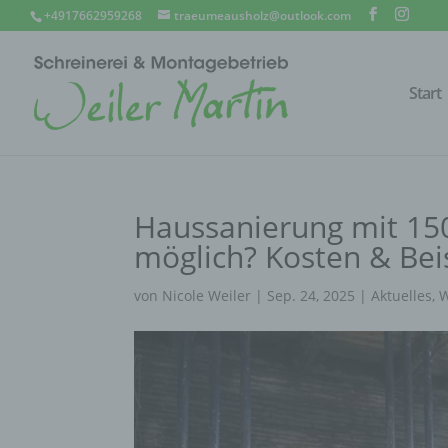
+4917662959268
traeumeausholz@outlook.com
Start
Haussanierung mit 150.
möglich? Kosten & Bei
von
Nicole Weiler
|
Sep. 24, 2025
|
Aktuelles
,
W