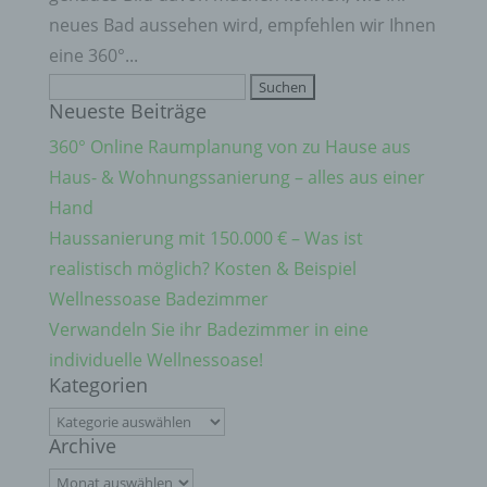
Verantwortlicher im Sinne der Datenschutz-
neues Bad aussehen wird, empfehlen wir Ihnen
Grundverordnung, sonstiger in den Mitgliedstaaten
der Europäischen Union geltenden
eine 360°...
Datenschutzgesetze und anderer Bestimmungen
Suchen
mit datenschutzrechtlichem Charakter ist die:
Neueste Beiträge
nach:
Montagebetrieb Weiler Martin
360° Online Raumplanung von zu Hause aus
Nicole u. Martin Weiler
Haus- & Wohnungssanierung – alles aus einer
Hand
Theodor-Aufsberg-Str. 6
Haussanierung mit 150.000 € – Was ist
87527 Sonthofen
realistisch möglich? Kosten & Beispiel
Deutschland
Wellnessoase Badezimmer
01721673437
Verwandeln Sie ihr Badezimmer in eine
individuelle Wellnessoase!
E-Mail: weiler-m@gmx.de
Kategorien
Cookies / SessionStorage / LocalStorage
Kategorien
Archive
Die Internetseiten verwenden teilweise so
genannte Cookies, LocalStorage und
Archive