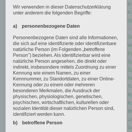
K
Wir verwenden in dieser Datenschutzerklärung
K
unter anderem die folgenden Begriffe:
Q
a) personenbezogene Daten
–
D
Personenbezogene Daten sind alle Informationen,
die sich auf eine identifizierte oder identifizierbare
W
natürliche Person (im Folgenden „betroffene
E
Person") beziehen. Als identifizierbar wird eine
S
natürliche Person angesehen, die direkt oder
indirekt, insbesondere mittels Zuordnung zu einer
G
Kennung wie einem Namen, zu einer
F
Kennnummer, zu Standortdaten, zu einer Online-
Kennung oder zu einem oder mehreren
T
besonderen Merkmalen, die Ausdruck der
R
physischen, physiologischen, genetischen,
P
psychischen, wirtschaftlichen, kulturellen oder
sozialen Identität dieser natürlichen Person sind,
W
identifiziert werden kann.
u
b) betroffene Person
D