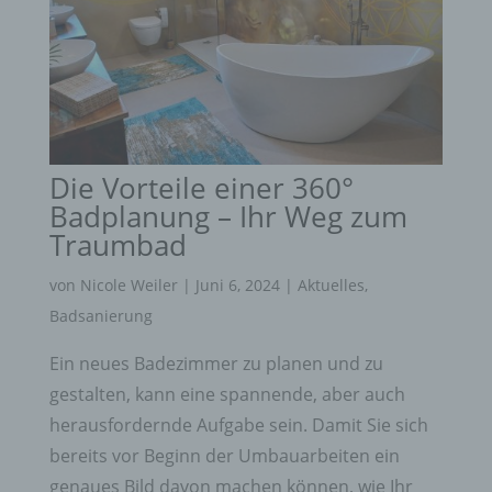
Behörde, Einrichtung oder andere Stelle außer der
betroffenen Person, dem Verantwortlichen, dem
Auftragsverarbeiter und den Personen, die unter
der unmittelbaren Verantwortung des
Verantwortlichen oder des Auftragsverarbeiters
befugt sind, die personenbezogenen Daten zu
verarbeiten.
Die Vorteile einer 360°
k) Einwilligung
Badplanung – Ihr Weg zum
Einwilligung ist jede von der betroffenen Person
Traumbad
freiwillig für den bestimmten Fall in informierter
Weise und unmissverständlich abgegebene
von
Nicole Weiler
|
Juni 6, 2024
|
Aktuelles
,
Willensbekundung in Form einer Erklärung oder
einer sonstigen eindeutigen bestätigenden
Badsanierung
Handlung, mit der die betroffene Person zu
verstehen gibt, dass sie mit der Verarbeitung der
Ein neues Badezimmer zu planen und zu
sie betreffenden personenbezogenen Daten
gestalten, kann eine spannende, aber auch
einverstanden ist.
herausfordernde Aufgabe sein. Damit Sie sich
Name und Anschrift des für die Verarbeitung
Verantwortlichen
bereits vor Beginn der Umbauarbeiten ein
genaues Bild davon machen können, wie Ihr