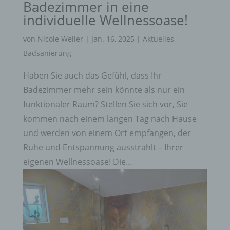
werden.
Badezimmer in eine
individuelle Wellnessoase!
h) Auftragsverarbeiter
Auftragsverarbeiter ist eine natürliche oder
von
Nicole Weiler
|
Jan. 16, 2025
|
Aktuelles
,
juristische Person, Behörde, Einrichtung oder
Badsanierung
andere Stelle, die personenbezogene Daten im
Auftrag des Verantwortlichen verarbeitet.
Haben Sie auch das Gefühl, dass Ihr
i) Empfänger
Badezimmer mehr sein könnte als nur ein
Empfänger ist eine natürliche oder juristische
funktionaler Raum? Stellen Sie sich vor, Sie
Person, Behörde, Einrichtung oder andere Stelle,
kommen nach einem langen Tag nach Hause
der personenbezogene Daten offengelegt werden,
und werden von einem Ort empfangen, der
unabhängig davon, ob es sich bei ihr um einen
Dritten handelt oder nicht. Behörden, die im
Ruhe und Entspannung ausstrahlt – Ihrer
Rahmen eines bestimmten Untersuchungsauftrags
eigenen Wellnessoase! Die...
nach dem Unionsrecht oder dem Recht der
Mitgliedstaaten möglicherweise
personenbezogene Daten erhalten, gelten jedoch
nicht als Empfänger.
j) Dritter
Dritter ist eine natürliche oder juristische Person,