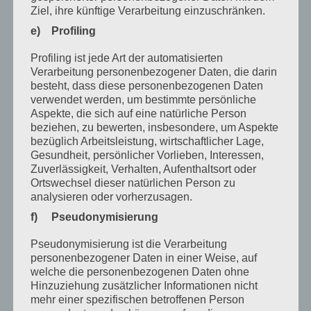
Ziel, ihre künftige Verarbeitung einzuschränken.
e) Profiling
Profiling ist jede Art der automatisierten
Verarbeitung personenbezogener Daten, die darin
besteht, dass diese personenbezogenen Daten
verwendet werden, um bestimmte persönliche
Aspekte, die sich auf eine natürliche Person
beziehen, zu bewerten, insbesondere, um Aspekte
bezüglich Arbeitsleistung, wirtschaftlicher Lage,
Gesundheit, persönlicher Vorlieben, Interessen,
Zuverlässigkeit, Verhalten, Aufenthaltsort oder
Ortswechsel dieser natürlichen Person zu
analysieren oder vorherzusagen.
f) Pseudonymisierung
Wellnessoase Badezimmer
Pseudonymisierung ist die Verarbeitung
von
Nicole Weiler
|
Apr. 30, 2025
|
Aktuelles
,
personenbezogener Daten in einer Weise, auf
welche die personenbezogenen Daten ohne
Badsanierung
Hinzuziehung zusätzlicher Informationen nicht
mehr einer spezifischen betroffenen Person
Ihr Traum – Badezimmer mit Träume aus Holz: