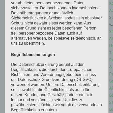
Ko
verarbeiteten personenbezogenen Daten
sicherzustellen. Dennoch können Internetbasierte
A
Datenübertragungen grundsätzlich
Se
Sicherheitslücken aufweisen, sodass ein absoluter
Schutz nicht gewährleistet werden kann. Aus
w
diesem Grund steht es jeder betroffenen Person
St
frei, personenbezogene Daten auch auf
Ak
alternativen Wegen, beispielsweise telefonisch, an
uns zu übermitteln.
U
T
Begriffsbestimmungen
R
Die Datenschutzerklärung beruht auf den
&
Begrifflichkeiten, die durch den Europäischen
P
Richtlinien- und Verordnungsgeber beim Erlass
der Datenschutz-Grundverordnung (DS-GVO)
L
verwendet wurden. Unsere Datenschutzerklärung
Al
soll sowohl für die Öffentlichkeit als auch für
B
unsere Kunden und Geschäftspartner einfach
lesbar und verständlich sein. Um dies zu
S
gewährleisten, möchten wir vorab die verwendeten
B
Begrifflichkeiten erläutern.