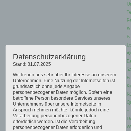
U
T
Re
&
Pa
Le
Al
Datenschutzerklärung
B
Stand: 31.07.2025
S
Wir freuen uns sehr über Ihr Interesse an unserem
B
Unternehmen. Eine Nutzung der Internetseiten ist
K
grundsätzlich ohne jede Angabe
personenbezogener Daten möglich. Sofern eine
K
betroffene Person besondere Services unseres
Q
Unternehmens über unsere Internetseite in
–
Anspruch nehmen möchte, könnte jedoch eine
Verarbeitung personenbezogener Daten
D
erforderlich werden. Ist die Verarbeitung
W
personenbezogener Daten erforderlich und