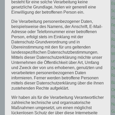
besteht für eine solche Verarbeitung keine
E
gesetzliche Grundlage, holen wir generell eine
Sc
Einwilligung der betroffenen Person ein.
G
Die Verarbeitung personenbezogener Daten,
Fe
beispielsweise des Namens, der Anschrift, E-Mail-
Tü
Adresse oder Telefonnummer einer betroffenen
Person, erfolgt stets im Einklang mit der
Ra
Datenschutz-Grundverordnung und in
Pa
Übereinstimmung mit den für uns geltenden
landesspezifischen Datenschutzbestimmungen.
W
Mittels dieser Datenschutzerklärung möchte unser
u
Unternehmen die Öffentlichkeit über Art, Umfang
D
und Zweck der von uns erhobenen, genutzten und
verarbeiteten personenbezogenen Daten
R
informieren. Ferner werden betroffene Personen
B
mittels dieser Datenschutzerklärung über die ihnen
zustehenden Rechte aufgeklärt.
On
Pl
Wir haben als für die Verarbeitung Verantwortlicher
zahlreiche technische und organisatorische
Na
Maßnahmen umgesetzt, um einen möglichst
Ga
lückenlosen Schutz der über diese Internetseite