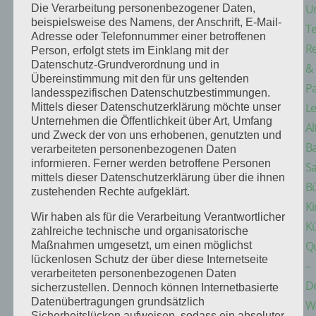
U
Die Verarbeitung personenbezogener Daten,
beispielsweise des Namens, der Anschrift, E-Mail-
T
Adresse oder Telefonnummer einer betroffenen
Re
Person, erfolgt stets im Einklang mit der
Datenschutz-Grundverordnung und in
&
Übereinstimmung mit den für uns geltenden
Pa
landesspezifischen Datenschutzbestimmungen.
Le
Mittels dieser Datenschutzerklärung möchte unser
Unternehmen die Öffentlichkeit über Art, Umfang
Al
und Zweck der von uns erhobenen, genutzten und
B
verarbeiteten personenbezogenen Daten
informieren. Ferner werden betroffene Personen
S
mittels dieser Datenschutzerklärung über die ihnen
B
zustehenden Rechte aufgeklärt.
K
Wir haben als für die Verarbeitung Verantwortlicher
K
zahlreiche technische und organisatorische
Q
Maßnahmen umgesetzt, um einen möglichst
lückenlosen Schutz der über diese Internetseite
–
verarbeiteten personenbezogenen Daten
D
sicherzustellen. Dennoch können Internetbasierte
Datenübertragungen grundsätzlich
W
Sicherheitslücken aufweisen, sodass ein absoluter