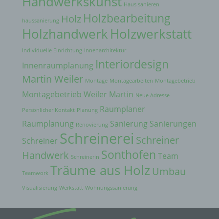
Handwerkskunst
der unmittelbaren Verantwortung des
Haus sanieren
Verantwortlichen oder des Auftragsverarbeiters
Holzbearbeitung
Holz
haussanierung
befugt sind, die personenbezogenen Daten zu
Holzhandwerk
Holzwerkstatt
verarbeiten.
k) Einwilligung
Individuelle Einrichtung
Innenarchitektur
Interiordesign
Innenraumplanung
Einwilligung ist jede von der betroffenen Person
freiwillig für den bestimmten Fall in informierter
Martin Weiler
Montage
Montagearbeiten
Montagebetrieb
Weise und unmissverständlich abgegebene
Montagebetrieb Weiler Martin
Willensbekundung in Form einer Erklärung oder
Neue Adresse
einer sonstigen eindeutigen bestätigenden
Raumplaner
Persönlicher Kontakt
Planung
Handlung, mit der die betroffene Person zu
Raumplanung
Sanierung
Sanierungen
verstehen gibt, dass sie mit der Verarbeitung der
Renovierung
Schreinerei
sie betreffenden personenbezogenen Daten
Schreiner
Schreiner
einverstanden ist.
Sonthofen
Handwerk
Team
Name und Anschrift des für die Verarbeitung
Schreinerin
Träume aus Holz
Verantwortlichen
Umbau
Teamwork
Verantwortlicher im Sinne der Datenschutz-
Visualisierung
Werkstatt
Wohnungssanierung
Grundverordnung, sonstiger in den Mitgliedstaaten
der Europäischen Union geltenden
Datenschutzgesetze und anderer Bestimmungen