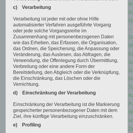
K
c) Verarbeitung
K
Verarbeitung ist jeder mit oder ohne Hilfe
Q
automatisierter Verfahren ausgeführte Vorgang
–
oder jede solche Vorgangsreihe im
D
Zusammenhang mit personenbezogenen Daten
wie das Erheben, das Erfassen, die Organisation,
W
das Ordnen, die Speicherung, die Anpassung oder
E
Veränderung, das Auslesen, das Abfragen, die
Verwendung, die Offenlegung durch Übermittlung,
S
Verbreitung oder eine andere Form der
G
Bereitstellung, den Abgleich oder die Verknüpfung,
F
die Einschränkung, das Löschen oder die
Vernichtung.
T
d) Einschränkung der Verarbeitung
R
P
Einschränkung der Verarbeitung ist die Markierung
gespeicherter personenbezogener Daten mit dem
W
Ziel, ihre künftige Verarbeitung einzuschränken.
u
e) Profiling
D