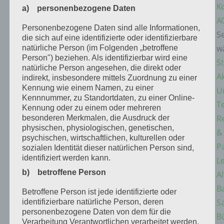
Ko
a) personenbezogene Daten
A
Personenbezogene Daten sind alle Informationen,
Se
die sich auf eine identifizierte oder identifizierbare
w
natürliche Person (im Folgenden „betroffene
Person") beziehen. Als identifizierbar wird eine
St
natürliche Person angesehen, die direkt oder
Ak
indirekt, insbesondere mittels Zuordnung zu einer
Kennung wie einem Namen, zu einer
U
Kennnummer, zu Standortdaten, zu einer Online-
T
Kennung oder zu einem oder mehreren
R
besonderen Merkmalen, die Ausdruck der
physischen, physiologischen, genetischen,
&
psychischen, wirtschaftlichen, kulturellen oder
P
sozialen Identität dieser natürlichen Person sind,
identifiziert werden kann.
L
b) betroffene Person
Al
B
Betroffene Person ist jede identifizierte oder
S
identifizierbare natürliche Person, deren
personenbezogene Daten von dem für die
B
Verarbeitung Verantwortlichen verarbeitet werden.