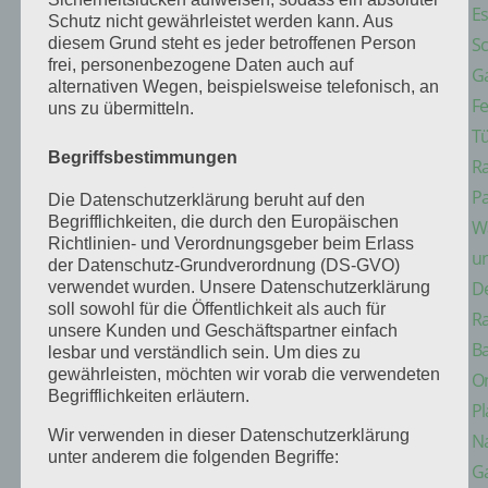
E
Schutz nicht gewährleistet werden kann. Aus
Sc
diesem Grund steht es jeder betroffenen Person
frei, personenbezogene Daten auch auf
G
alternativen Wegen, beispielsweise telefonisch, an
Fe
uns zu übermitteln.
Tü
Begriffsbestimmungen
Ra
Pa
Die Datenschutzerklärung beruht auf den
Begrifflichkeiten, die durch den Europäischen
W
Richtlinien- und Verordnungsgeber beim Erlass
u
der Datenschutz-Grundverordnung (DS-GVO)
D
verwendet wurden. Unsere Datenschutzerklärung
soll sowohl für die Öffentlichkeit als auch für
R
unsere Kunden und Geschäftspartner einfach
B
lesbar und verständlich sein. Um dies zu
gewährleisten, möchten wir vorab die verwendeten
On
Begrifflichkeiten erläutern.
Pl
Wir verwenden in dieser Datenschutzerklärung
Na
unter anderem die folgenden Begriffe:
Ga