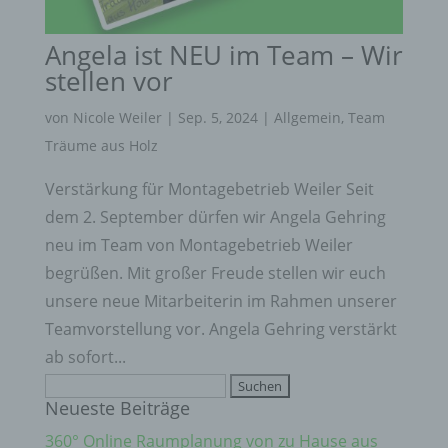
die personenbezogenen Daten nicht einer
identifizierten oder identifizierbaren natürlichen
Angela ist NEU im Team – Wir
Person zugewiesen werden.
stellen vor
g) Verantwortlicher oder für die Verarbeitung
Verantwortlicher
von
Nicole Weiler
|
Sep. 5, 2024
|
Allgemein
,
Team
Verantwortlicher oder für die Verarbeitung
Träume aus Holz
Verantwortlicher ist die natürliche oder juristische
Person, Behörde, Einrichtung oder andere Stelle,
Verstärkung für Montagebetrieb Weiler Seit
die allein oder gemeinsam mit anderen über die
dem 2. September dürfen wir Angela Gehring
Zwecke und Mittel der Verarbeitung von
personenbezogenen Daten entscheidet. Sind die
neu im Team von Montagebetrieb Weiler
Zwecke und Mittel dieser Verarbeitung durch das
begrüßen. Mit großer Freude stellen wir euch
Unionsrecht oder das Recht der Mitgliedstaaten
vorgegeben, so kann der Verantwortliche
unsere neue Mitarbeiterin im Rahmen unserer
beziehungsweise können die bestimmten Kriterien
Teamvorstellung vor. Angela Gehring verstärkt
seiner Benennung nach dem Unionsrecht oder
ab sofort...
dem Recht der Mitgliedstaaten vorgesehen
werden.
Suchen
Neueste Beiträge
h) Auftragsverarbeiter
nach:
360° Online Raumplanung von zu Hause aus
Auftragsverarbeiter ist eine natürliche oder