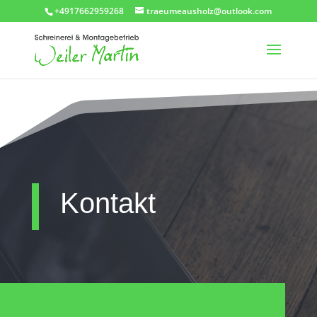
+4917662959268
traeumeausholz@outlook.com
Kontakt